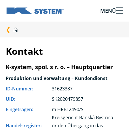
MENÜ
Abschirmtechnologie
für
Ihr
Haus
vom
Kontakt
Ksystem
K-system, spol. s r. o. – Hauptquartier
Produktion und Verwaltung – Kundendienst
ID-Nummer:
31623387
UID:
SK2020479857
Eingetragen:
m HRBI 2490/S
Kreisgericht Banská Bystrica
Handelsregister:
ür den Übergang in das