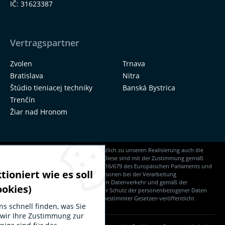
IČ: 31623387
Vertragspartner
Zvolen
Trnava
Bratislava
Nitra
Štúdio tieniacej techniky
Banská Bystrica
Trenčín
Žiar nad Hronom
Auf unserer Website finden Sie zusätzlich zu unseren Realisierung auch die
Realisierungen unserer Lieferanten. Diese sind mit der Zustimmung gemäß
Artikel 6 Abst.1a) Verordnung (EU) 2016/679 des Europäischen Parlaments und
tioniert wie es soll
des Rates zum Schutz natürlicher Personen bei der Verarbeitung
personenbezogener Daten, zum freien Datenverkehr und gemäß der
okies)
Gesetzgebung NR SR Nr. 18/2018 über Schutz der personenbezogener Daten
und Änderungen und Ergänzungen bestimmter Gesetzen veröffentlicht
ns schnell finden, was Sie
worden.
 wir Ihre Zustimmung zur