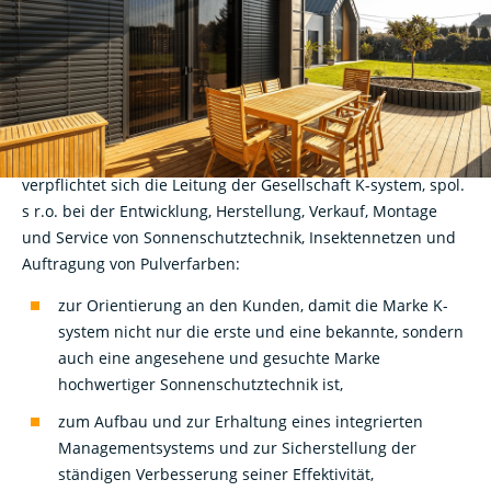
die Kunden, die die Wohnqualität erhöhen“ ist,
unter Berücksichtigung der Bedeutung der Qualität, der
positiven Einstellung gegenüber der Umwelt als wichtigem
Parameter des Niveaus unserer Gesellschaft, der Erhöhung
und Verbesserung des Niveaus des Managements der
Sicherheit und des Schutzes der Gesundheit bei der Arbeit,
verpflichtet sich die Leitung der Gesellschaft K-system, spol.
s r.o. bei der Entwicklung, Herstellung, Verkauf, Montage
und Service von Sonnenschutztechnik, Insektennetzen und
Auftragung von Pulverfarben:
zur Orientierung an den Kunden, damit die Marke K-
system nicht nur die erste und eine bekannte, sondern
auch eine angesehene und gesuchte Marke
hochwertiger Sonnenschutztechnik ist,
zum Aufbau und zur Erhaltung eines integrierten
Managementsystems und zur Sicherstellung der
ständigen Verbesserung seiner Effektivität,