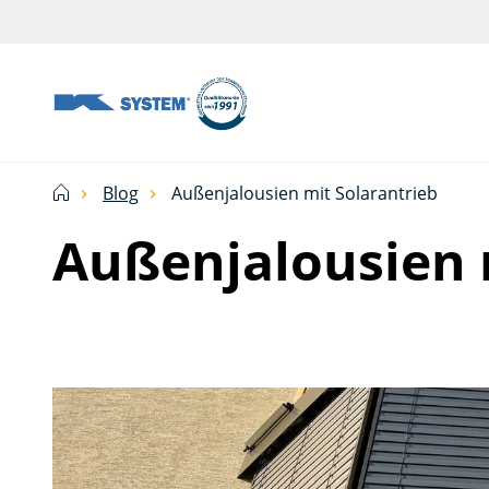
Abschirmtechnologie
für
Ihr
Haus
Blog
Außenjalousien mit Solarantrieb
vom
Außenjalousien 
Ksystem