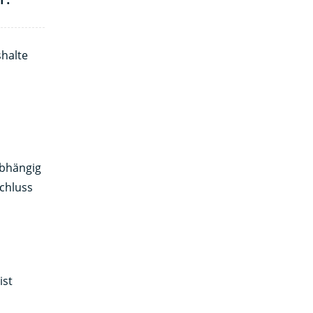
shalte
abhängig
chluss
ist