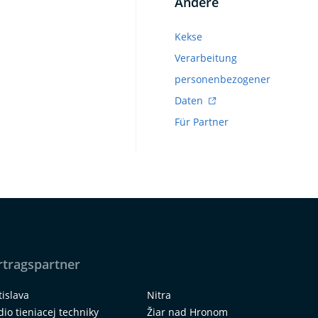
Andere
Kekse
Verarbeitung
personenbezogener
Daten
Für Partner
rtragspartner
tislava
Nitra
dio tieniacej techniky
Žiar nad Hronom