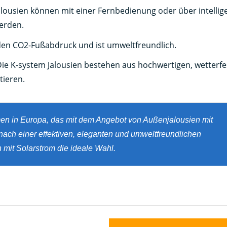
alousien können mit einer Fernbedienung oder über intellig
erden.
den CO2-Fußabdruck und ist umweltfreundlich.
Die K-system Jalousien bestehen aus hochwertigen, wetterf
tieren.
en in Europa, das mit dem Angebot von Außenjalousien mit
ach einer effektiven, eleganten und umweltfreundlichen
mit Solarstrom die ideale Wahl.