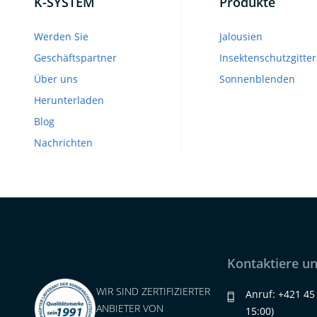
K-SYSTEM
Produkte
Werden Sie
Jalousien
Geschäftspartner
Insektenschutzgitter
Über uns
Sonnenblenden
Herunterladen
Blog
Nachrichten
Kontaktiere u
WIR SIND ZERTIFIZIERTER
Anruf:
+421 45
ANBIETER VON
15:00)