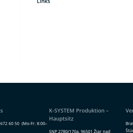
Links
ns
K-SYSTEM Produktion –
Ve
Hauptsitz
 672 60 50
(Mo-Fr: 8:00–
Bra
Štú
SNP 2780/170a, 96501 Žiar nad