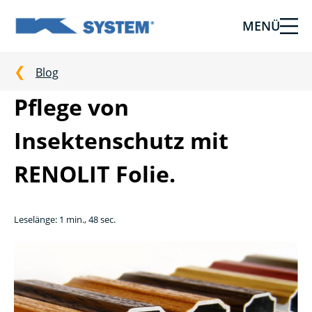
MENÜ
Abschirmtechnologie
für
Ihr
Blog
Haus
Pflege von
vom
Ksystem
Insektenschutz mit
RENOLIT Folie.
Leselänge: 1 min., 48 sec.