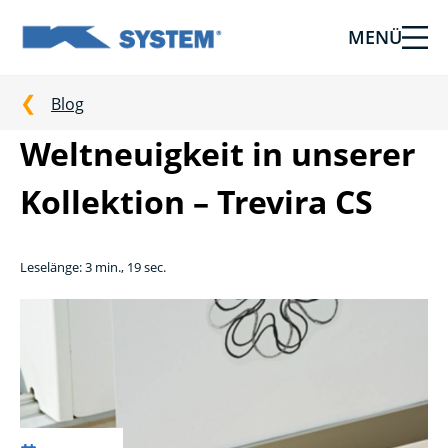
MENÜ
Abschirmtechnologie
für
Ihr
Blog
Haus
Weltneuigkeit in unserer
vom
Ksystem
Kollektion – Trevira CS
Leselänge: 3 min., 19 sec.