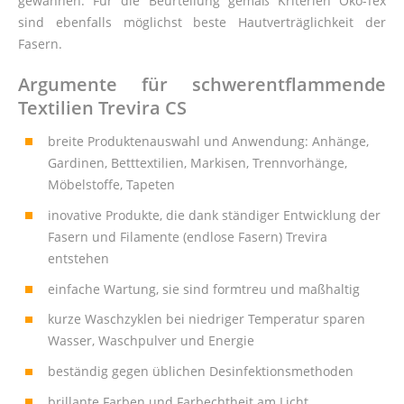
gewannen. Für die Beurteilung gemäß Kriterien Öko-Tex
sind ebenfalls möglichst beste Hautverträglichkeit der
Fasern.
Argumente f
ü
r schwerentflammende
Textilien Trevira CS
breite Produktenauswahl und Anwendung: Anhänge,
Gardinen, Betttextilien, Markisen, Trennvorhänge,
Möbelstoffe, Tapeten
inovative Produkte, die dank ständiger Entwicklung der
Fasern und Filamente (endlose Fasern) Trevira
entstehen
einfache Wartung, sie sind formtreu und maßhaltig
kurze Waschzyklen bei niedriger Temperatur sparen
Wasser, Waschpulver und Energie
beständig gegen üblichen Desinfektionsmethoden
brillante Farben und Farbechtheit am Licht