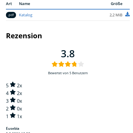
Katalog
2,2 MiB
.pdf
Rezension
3.8
Bewertet von 5 Benutzern
5
2x
4
2x
3
0x
2
0x
1
1x
Eusebia
5.8.2026 19:50