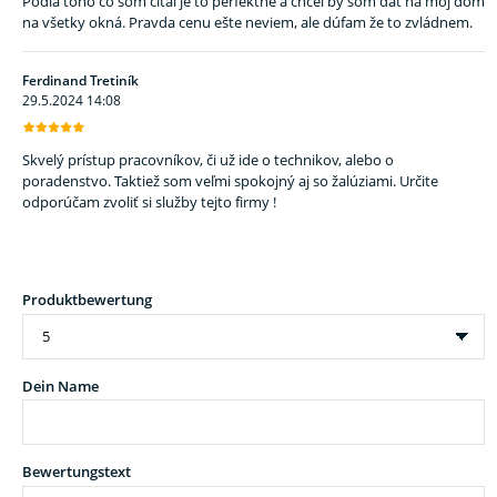
na všetky okná. Pravda cenu ešte neviem, ale dúfam že to zvládnem.
Ferdinand Tretiník
29.5.2024 14:08
Skvelý prístup pracovníkov, či už ide o technikov, alebo o
poradenstvo. Taktiež som veľmi spokojný aj so žalúziami. Určite
odporúčam zvoliť si služby tejto firmy !
Produktbewertung
Dein Name
Bewertungstext