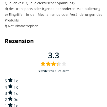
d) des Transports oder irgendeiner anderen Manipulierung
e) Eingriffen in den Mechanismus oder Veränderungen des
Produkts
f) Naturkatastrophen.
Rezension
3.3
Bewertet von 4 Benutzern
5
1x
4
1x
3
1x
2
0x
1
1x