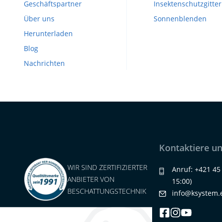
Geschäftspartner
Insektenschutzgitter
Über uns
Sonnenblenden
Herunterladen
Blog
Nachrichten
Kontaktiere u
WIR SIND ZERTIFIZIERTER
Anruf:
+421 45
ANBIETER VON
15:00)
BESCHATTUNGSTECHNIK
info@ksystem.