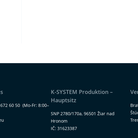
ns
K-SYSTEM Produktion –
Ve
Hauptsitz
 672 60 50
(Mo-Fr: 8:00–
Bra
Štú
SNP 2780/170a, 96501 Žiar nad
eu
Tre
Hronom
IČ: 31623387