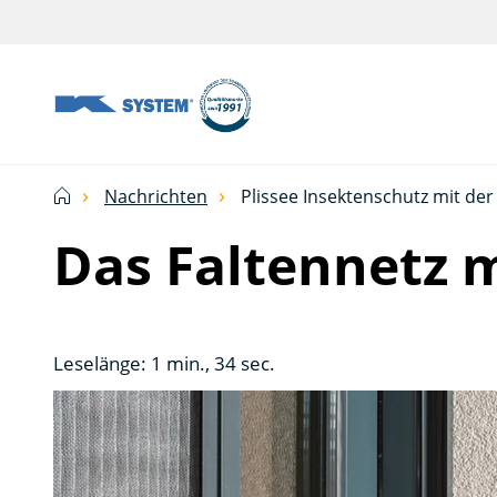
Abschirmtechnologie
für
Ihr
Haus
Nachrichten
Plissee Insektenschutz mit de
vom
Das Faltennetz 
Ksystem
Leselänge: 1 min., 34 sec.