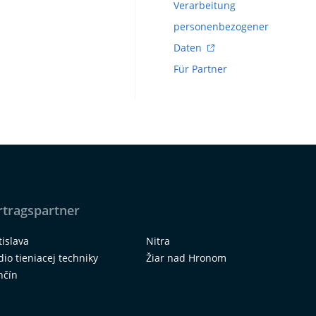
Verarbeitung
personenbezogener
Daten
Für Partner
rtragspartner
tislava
Nitra
dio tieniacej techniky
Žiar nad Hronom
nčín